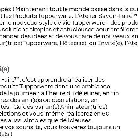
pés ! Maintenant tout le monde passe dans la cui
t les Produits Tupperware. L’Atelier Savoir-Faire
r le nouveau style de vie Tupperware : des produ
s solutions simples et astucieuses pour améliorer
échanger des idées et de vous faire de nouveaux 
r(trice) Tupperware, Hôte(sse), ou Invité(e), l’Atel
(e)
-Faire™, c'est apprendre à réaliser des
 Produits Tupperware dans une ambiance
 la journée : à l'heure du déjeuner, en fin
hez des ami(e)s ou des relations, en
ités. Guidés par un(e) Animateur(trice)
elations et vous-même réaliserez en 60
es aussi simples que délicieuses.
de vos souhaits, vous trouverez toujours un
e)s !